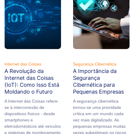
Internet das Coisas
Segurança Cibernética
A Revolução da
A Importância da
Internet das Coisas
Segurança
(IoT): Como Isso Está
Cibernética para
Moldando o Futuro
Pequenas Empresas
A Internet das Coisas refere-
A segurança cibernética
se à interconexão de
tornou-se uma prioridade
dispositivos físicos - desde
crítica em um mundo cada
smartphones e
vez mais digitalizado. As
eletrodomésticos até veículos
pequenas empresas muitas
e sistemas de monitoramento
vezes subestimam os riscos