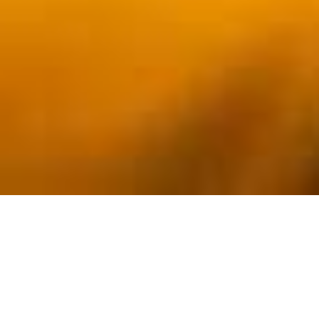
Nós Temos As Melhores Soluções
Do site institucional ao sistema de gestão complexo:
desenvolvemos a tecnologia exata para a necessidade do seu
projeto.